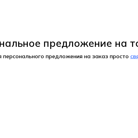
нальное предложение на т
я персонального предложения на
заказ
просто
св