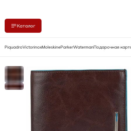
Каталог
Piquadro
Victorinox
Moleskine
Parker
Waterman
Подарочная карт