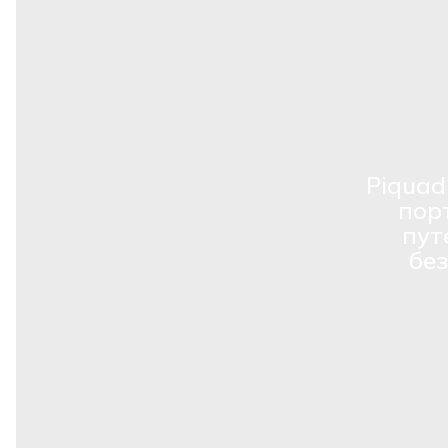
Piquad
пор
пут
бе