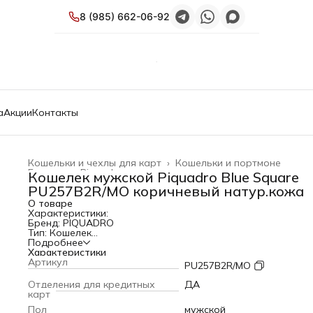
8 (985) 662-06-92
а
Акции
Контакты
Кошельки и чехлы для карт
›
Кошельки и портмоне
Главная
›
Piquadro
›
Кошелек мужской Piquadro Blue Square
PU257B2R/MO коричневый натур.кожа
О товаре
Характеристики:
Бренд: PIQUADRO
Тип: Кошелек
Коллекция: Blue Square
Подробнее
PartNumber/Артикул Производителя: PU257B2R/MO
Характеристики
Пол: мужской
Артикул
PU257B2R/MO
Материал верха: кожа натуральная
Отделение для мелочи: ДА
Отделения для кредитных
ДА
Отделения для кредитных карт: ДА
карт
Цвет: коричневый
Пол
мужской
Габариты упаковки (ед) ДхШхВ: 0.16x0.12x0.04 м