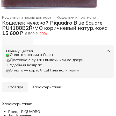
Кошельки и чехлы для карт
›
Кошельки и портмоне
Главная
›
Piquadro
›
Кошелек мужской Piquadro Blue Square
PU4188B2R/MO коричневый натур.кожа
15 600 ₽
19 500 ₽
−
20
%
Преимущества
Оплата частями в Сплит
Доставка в пункты выдачи или до двери
Удобный возврат
Оплата — картой, СБП или наличными
О товаре
Характеристики
Характеристики:
Бренд: PIQUADRO
Тип: Кошелек