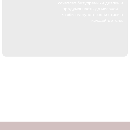
сочетает безупречный дизайн и
продуманность до мелочей —
чтобы вы чувствовали стиль в
каждой детали.