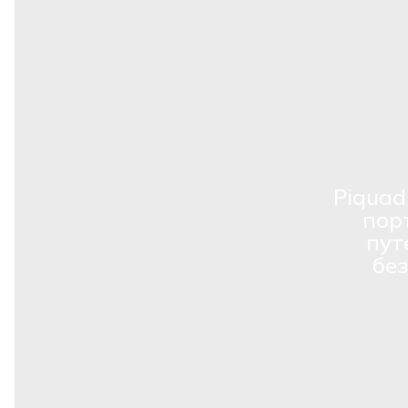
Piquad
пор
пут
бе