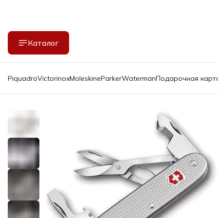
Каталог
Piquadro
Victorinox
Moleskine
Parker
Waterman
Подарочная карт