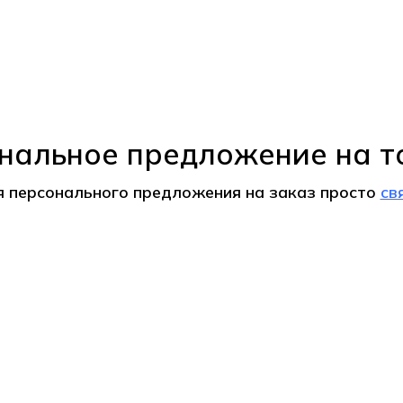
нальное предложение на т
я персонального предложения на
заказ
просто
св