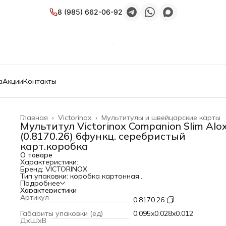
8 (985) 662-06-92
а
Акции
Контакты
Главная
›
Victorinox
›
Мультитулы и швейцарские карты
Мультитул Victorinox Companion Slim Alo
(0.8170.26) 6функц. серебристый
карт.коробка
О товаре
Характеристики:
Бренд: VICTORINOX
Тип упаковки: коробка картонная
Тип: Мультитул
Подробнее
Модель: Companion Slim Alox
Характеристики
PartNumber/Артикул Производителя: 0.8170.26
Артикул
0.8170.26
Количество функций: 6
Цвет: серебристый
Габариты упаковки (ед)
0.095x0.028x0.012
Вес товара: 67 грамм
ДхШхВ
Габариты упаковки (ед) ДхШхВ: 0.095x0.028x0.012 м