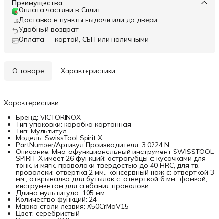
Преимущества
Оплата частями в Сплит
Доставка в пункты выдачи или до двери
Удобный возврат
Оплата — картой, СБП или наличными
О товаре
Характеристики
Характеристики:
Бренд: VICTORINOX
Тип упаковки: коробка картонная
Тип: Мультитул
Модель: SwissTool Spirit X
PartNumber/Артикул Производителя: 3.0224.N
Описание: Многофункциональный инструмент SWISSTOOL
SPIRIT X имеет 26 функций: острогубцы с: кусачками для
тонк. и мягк. проволоки твердостью до 40 HRC, для тв.
проволоки; отвертка 2 мм., консервный нож с: отверткой 3
мм., открывалка для бутылок с: отверткой 6 мм., фомкой,
инструментом для сгибания проволоки.
Длина мультитула: 105 мм
Количество функций: 24
Марка стали лезвия: X50CrMoV15
Цвет: серебристый