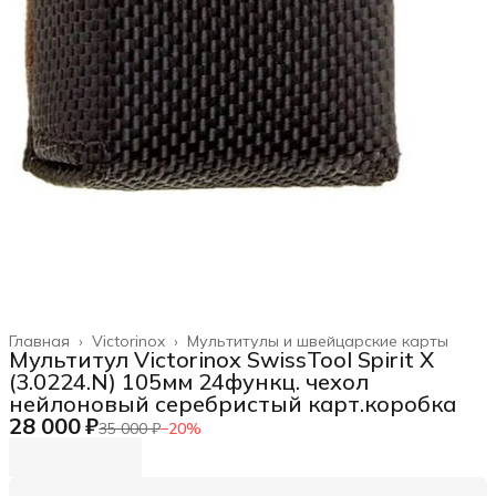
Главная
›
Victorinox
›
Мультитулы и швейцарские карты
Мультитул Victorinox SwissTool Spirit X
(3.0224.N) 105мм 24функц. чехол
нейлоновый серебристый карт.коробка
28 000 ₽
35 000 ₽
−
20
%