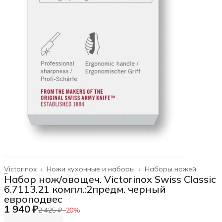
Victorinox
›
Ножи кухонные и наборы
›
Наборы ножей
Главная
›
Набор нож/овощеч. Victorinox Swiss Classic
6.7113.21 компл.:2предм. черный
европодвес
1 940 ₽
2 425 ₽
−
20
%