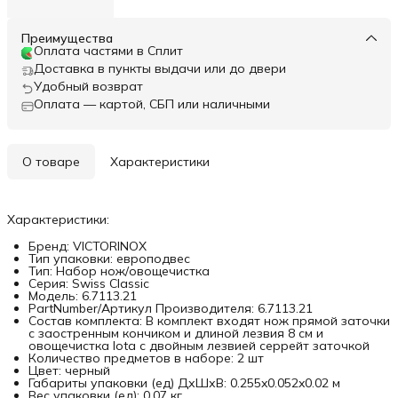
Преимущества
Оплата частями в Сплит
Доставка в пункты выдачи или до двери
Удобный возврат
Оплата — картой, СБП или наличными
О товаре
Характеристики
Характеристики:
Бренд: VICTORINOX
Тип упаковки: европодвес
Тип: Набор нож/овощечистка
Серия: Swiss Classic
Модель: 6.7113.21
PartNumber/Артикул Производителя: 6.7113.21
Состав комплекта: В комплект входят нож прямой заточки
с заостренным кончиком и длиной лезвия 8 см и
овощечистка Iota с двойным лезвией серрейт заточкой
Количество предметов в наборе: 2 шт
Цвет: черный
Габариты упаковки (ед) ДхШхВ: 0.255x0.052x0.02 м
Вес упаковки (ед): 0.07 кг