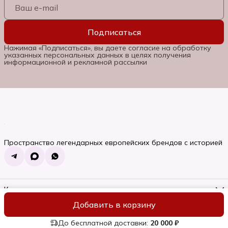
Подписаться
Нажимая «Подписаться», вы даете согласие на обработку
указанных персональных данных в целях получения
информационной и рекламной рассылки
Пространство легендарных европейских брендов с историей
Контакты
Телефон
Добавить в корзину
8 (985) 662-06-92
ИП Семяновская Ольга Сергеевна
Оплата
Доставка
Правила во
Режим работы
Пн-Вс, 10:00-22:00
До бесплатной доставки:
20 000 ₽