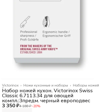
Victorinox
›
Ножи кухонные и наборы
›
Наборы ножей
Главная
›
Набор ножей кухон. Victorinox Swiss
Classic 6.7113.34 для овощей
компл.:3предм. черный европодвес
3 350 ₽
4 188 ₽
−
20
%