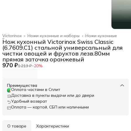
Victorinox
›
Ножи кухонные и наборы
›
Ножи кухонные
Главная
›
Нож кухонный Victorinox Swiss Classic
(6.7609.C1) стальной универсальный для
чистки овощей и фруктов лезв.80мм
прямая заточка оранжевый
970 ₽
1 213 ₽
−
20
%
Преимущества
Оплата частями в Сплит
Доставка в пункты выдачи или до двери
Удобный возврат
Оплата — картой, СБП или наличными
О товаре
Характеристики