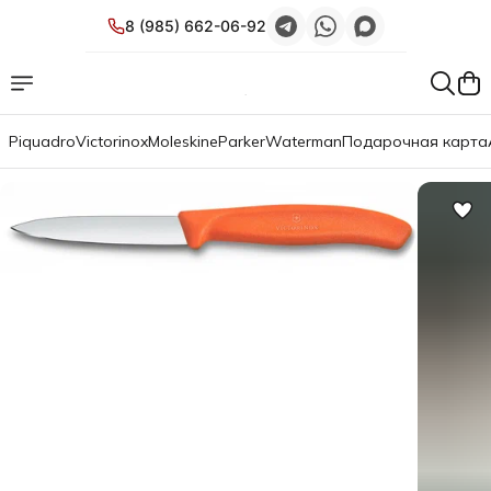
8 (985) 662-06-92
Piquadro
Victorinox
Moleskine
Parker
Waterman
Подарочная карта