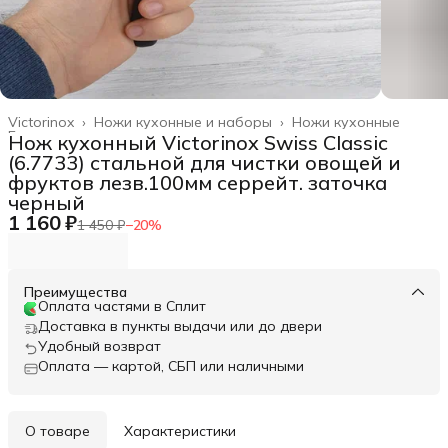
Victorinox
›
Ножи кухонные и наборы
›
Ножи кухонные
Главная
›
Нож кухонный Victorinox Swiss Classic
(6.7733) стальной для чистки овощей и
фруктов лезв.100мм серрейт. заточка
черный
1 160 ₽
1 450 ₽
−
20
%
Преимущества
Оплата частями в Сплит
Доставка в пункты выдачи или до двери
Удобный возврат
Оплата — картой, СБП или наличными
О товаре
Характеристики