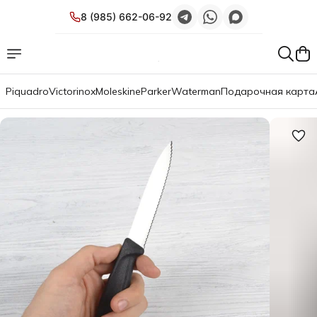
8 (985) 662-06-92
Piquadro
Victorinox
Moleskine
Parker
Waterman
Подарочная карта