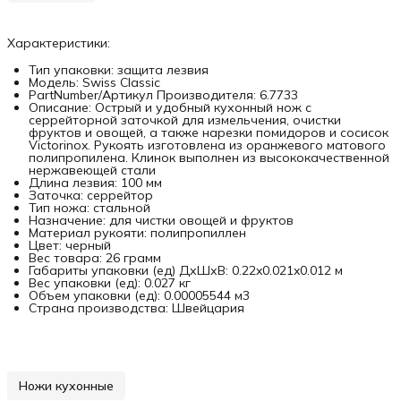
Характеристики:
Тип упаковки: защита лезвия
Модель: Swiss Classic
PartNumber/Артикул Производителя: 6.7733
Описание: Острый и удобный кухонный нож с
серрейторной заточкой для измельчения, очистки
фруктов и овощей, а также нарезки помидоров и сосисок
Victorinox. Рукоять изготовлена из оранжевого матового
полипропилена. Клинок выполнен из высококачественной
нержавеющей стали
Длина лезвия: 100 мм
Заточка: серрейтор
Тип ножа: стальной
Назначение: для чистки овощей и фруктов
Материал рукояти: полипропиллен
Цвет: черный
Вес товара: 26 грамм
Габариты упаковки (ед) ДхШхВ: 0.22x0.021x0.012 м
Вес упаковки (ед): 0.027 кг
Объем упаковки (ед): 0.00005544 м3
Страна производства: Швейцария
Ножи кухонные