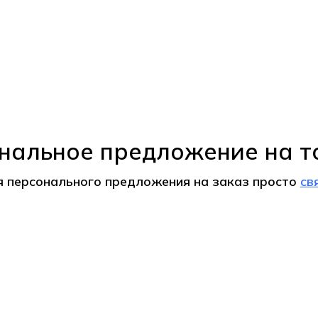
нальное предложение на т
я персонального предложения на
заказ
просто
св