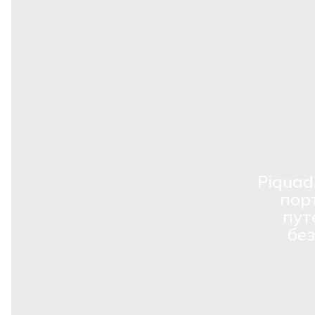
Piquad
пор
пут
бе