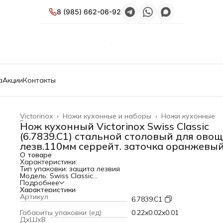
8 (985) 662-06-92
а
Акции
Контакты
Victorinox
›
Ножи кухонные и наборы
›
Ножи кухонные
Главная
›
Нож кухонный Victorinox Swiss Classic
(6.7839.C1) стальной столовый для ово
лезв.110мм серрейт. заточка оранжевы
О товаре
Характеристики:
Тип упаковки: защита лезвия
Модель: Swiss Classic
PartNumber/Артикул Производителя: 6.7839.C1
Подробнее
Длина лезвия: 110 мм
Характеристики
Заточка: серрейтор
Артикул
6.7839.C1
Тип ножа: стальной
Вид ножа: столовый
Габариты упаковки (ед)
0.22x0.02x0.01
Назначение: для овощей
ДхШхВ