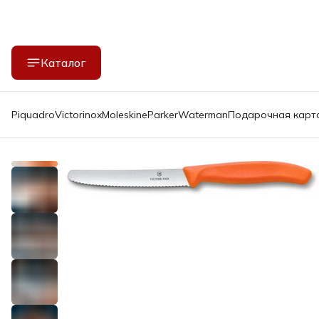
Каталог
Piquadro
Victorinox
Moleskine
Parker
Waterman
Подарочная карт