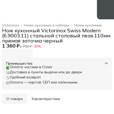
Victorinox
›
Ножи кухонные и наборы
›
Ножи кухонные
Главная
›
Нож кухонный Victorinox Swiss Modern
(6.9003.11) стальной столовый лезв.110мм
прямая заточка черный
1 360 ₽
1 700 ₽
−
20
%
Преимущества
Оплата частями в Сплит
Доставка в пункты выдачи или до двери
Удобный возврат
Оплата — картой, СБП или наличными
О товаре
Характеристики