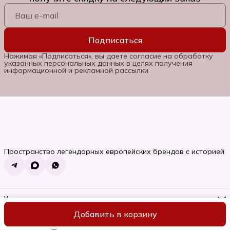
Подписаться
Нажимая «Подписаться», вы даете согласие на обработку
указанных персональных данных в целях получения
информационной и рекламной рассылки
Пространство легендарных европейских брендов с историей
Контакты
Телефон
Добавить в корзину
8 (985) 662-06-92
ИП Семяновская Ольга Сергеевна
Оплата
Доставка
Правила во
Режим работы