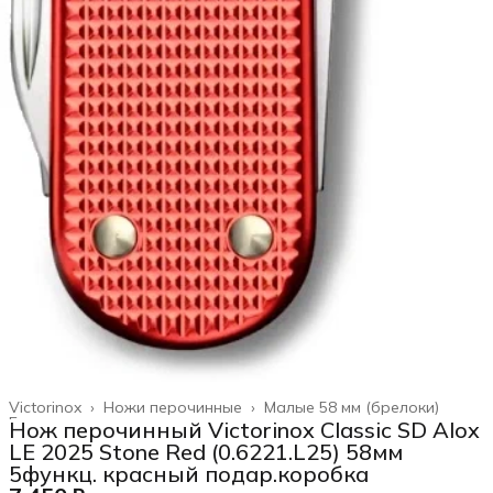
Victorinox
›
Ножи перочинные
›
Малые 58 мм (брелоки)
Главная
›
Нож перочинный Victorinox Classic SD Alox
LE 2025 Stone Red (0.6221.L25) 58мм
5функц. красный подар.коробка