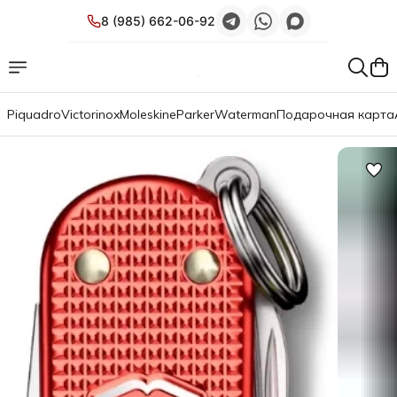
8 (985) 662-06-92
Piquadro
Victorinox
Moleskine
Parker
Waterman
Подарочная карта