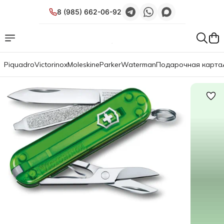
8 (985) 662-06-92
Piquadro
Victorinox
Moleskine
Parker
Waterman
Подарочная карта