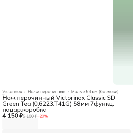
Victorinox
›
Ножи перочинные
›
Малые 58 мм (брелоки)
Главная
›
Нож перочинный Victorinox Classic SD
Green Tea (0.6223.T41G) 58мм 7функц.
подар.коробка
4 150 ₽
5 188 ₽
−
20
%