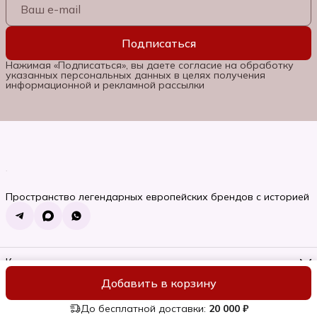
Подписаться
Нажимая «Подписаться», вы даете согласие на обработку
указанных персональных данных в целях получения
информационной и рекламной рассылки
Пространство легендарных европейских брендов с историей
Контакты
Телефон
Добавить в корзину
8 (985) 662-06-92
ИП Семяновская Ольга Сергеевна
Оплата
Доставка
Правила во
Режим работы
Пн-Вс, 10:00-22:00
До бесплатной доставки:
20 000 ₽
Эл. почта