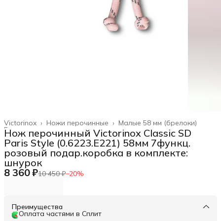
Victorinox
›
Ножи перочинные
›
Малые 58 мм (брелоки)
Главная
›
Нож перочинный Victorinox Classic SD
Paris Style (0.6223.E221) 58мм 7функц.
розовый подар.коробка в комплекте:
шнурок
8 360 ₽
10 450 ₽
−
20
%
Преимущества
Оплата частями в Сплит