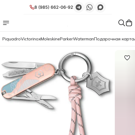
8 (985) 662-06-92
Piquadro
Victorinox
Moleskine
Parker
Waterman
Подарочная карта