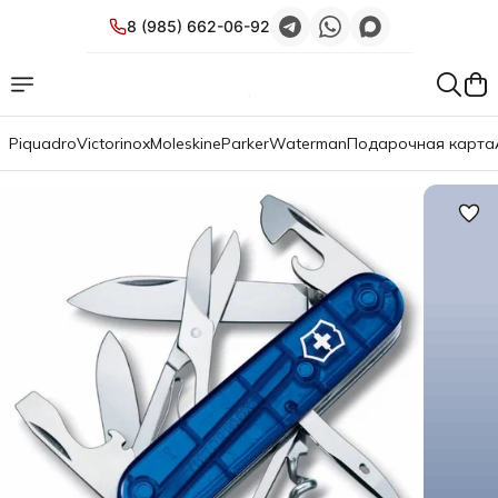
8 (985) 662-06-92
Piquadro
Victorinox
Moleskine
Parker
Waterman
Подарочная карта