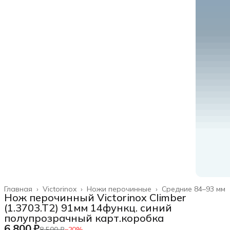
Главная
›
Victorinox
›
Ножи перочинные
›
Средние 84–93 мм
Нож перочинный Victorinox Climber
(1.3703.T2) 91мм 14функц. синий
полупрозрачный карт.коробка
6 800 ₽
8 500 ₽
−
20
%