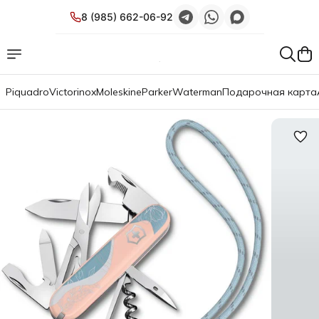
8 (985) 662-06-92
Piquadro
Victorinox
Moleskine
Parker
Waterman
Подарочная карта