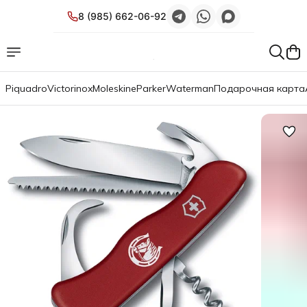
8 (985) 662-06-92
Piquadro
Victorinox
Moleskine
Parker
Waterman
Подарочная карта