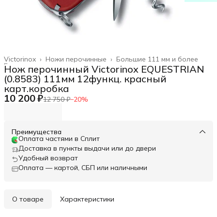
Victorinox
›
Ножи перочинные
›
Большие 111 мм и более
Главная
›
Нож перочинный Victorinox EQUESTRIAN
(0.8583) 111мм 12функц. красный
карт.коробка
10 200 ₽
12 750 ₽
−
20
%
Преимущества
Оплата частями в Сплит
Доставка в пункты выдачи или до двери
Удобный возврат
Оплата — картой, СБП или наличными
О товаре
Характеристики