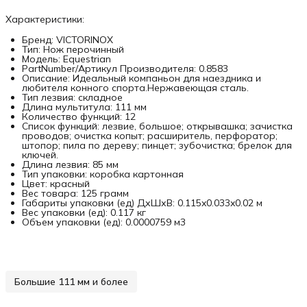
Характеристики:
Бренд: VICTORINOX
Тип: Нож перочинный
Модель: Equestrian
PartNumber/Артикул Производителя: 0.8583
Описание: Идеальный компаньон для наездника и
любителя конного спорта.Нержавеющая сталь.
Тип лезвия: складное
Длина мультитула: 111 мм
Количество функций: 12
Список функций: лезвие, большое; открывашка; зачистка
проводов; очистка копыт; расширитель, перфоратор;
штопор; пила по дереву; пинцет; зубочистка; брелок для
ключей.
Длина лезвия: 85 мм
Тип упаковки: коробка картонная
Цвет: красный
Вес товара: 125 грамм
Габариты упаковки (ед) ДхШхВ: 0.115x0.033x0.02 м
Вес упаковки (ед): 0.117 кг
Объем упаковки (ед): 0.0000759 м3
Большие 111 мм и более