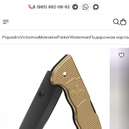
8 (985) 662-06-92
Piquadro
Victorinox
Moleskine
Parker
Waterman
Подарочная карта