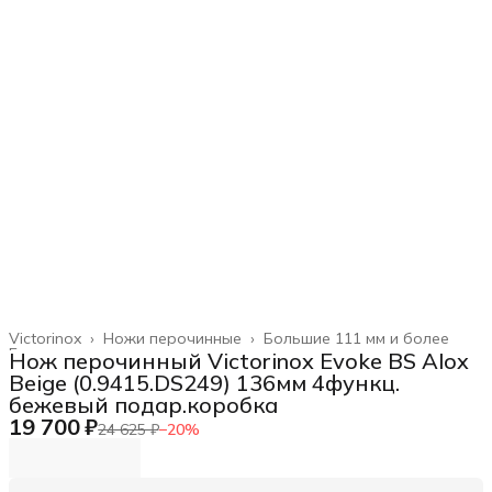
Victorinox
›
Ножи перочинные
›
Большие 111 мм и более
Главная
›
Нож перочинный Victorinox Evoke BS Alox
Beige (0.9415.DS249) 136мм 4функц.
бежевый подар.коробка
19 700 ₽
24 625 ₽
−
20
%