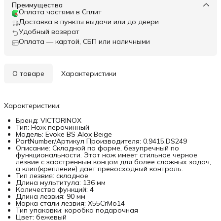
Преимущества
Оплата частями в Сплит
Доставка в пункты выдачи или до двери
Удобный возврат
Оплата — картой, СБП или наличными
О товаре
Характеристики
Характеристики:
Бренд: VICTORINOX
Тип: Нож перочинный
Модель: Evoke BS Alox Beige
PartNumber/Артикул Производителя: 0.9415.DS249
Описание: Складной по форме, безупречный по
функциональности. Этот нож имеет стильное черное
лезвие с заостренным концом для более сложных задач,
а клип(крепление) дает превосходный контроль.
Тип лезвия: складное
Длина мультитула: 136 мм
Количество функций: 4
Длина лезвия: 90 мм
Марка стали лезвия: X55CrMo14
Тип упаковки: коробка подарочная
Цвет: бежевый