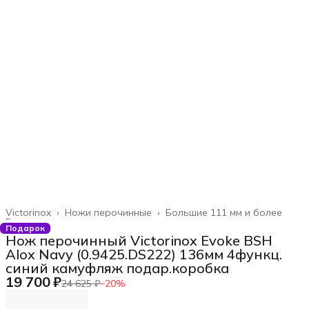
Victorinox
›
Ножи перочинные
›
Большие 111 мм и более
Главная
›
Подарок
Нож перочинный Victorinox Evoke BSH
Alox Navy (0.9425.DS222) 136мм 4функц.
синий камуфляж подар.коробка
19 700 ₽
24 625 ₽
−
20
%