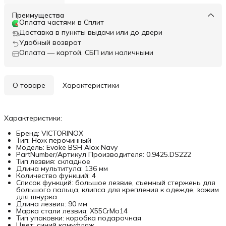
Преимущества
Оплата частями в Сплит
Доставка в пункты выдачи или до двери
Удобный возврат
Оплата — картой, СБП или наличными
О товаре
Характеристики
Характеристики:
Бренд: VICTORINOX
Тип: Нож перочинный
Модель: Evoke BSH Alox Navy
PartNumber/Артикул Производителя: 0.9425.DS222
Тип лезвия: складное
Длина мультитула: 136 мм
Количество функций: 4
Список функций: большое лезвие, съемный стержень для
большого пальца, клипса для крепления к одежде, зажим
для шнурка
Длина лезвия: 90 мм
Марка стали лезвия: X55CrMo14
Тип упаковки: коробка подарочная
Цвет: синий камуфляж