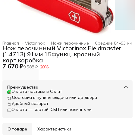
Главная
›
Victorinox
›
Ножи перочинные
›
Средние 84–93 мм
Нож перочинный Victorinox Fieldmaster
(1.4713) 91мм 15функц. красный
карт.коробка
7 670 ₽
9 588 ₽
−
20
%
Преимущества
Оплата частями в Сплит
Доставка в пункты выдачи или до двери
Удобный возврат
Оплата — картой, СБП или наличными
О товаре
Характеристики