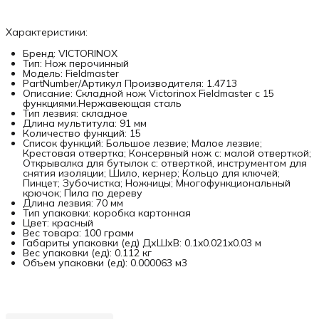
Характеристики:
Бренд: VICTORINOX
Тип: Нож перочинный
Модель: Fieldmaster
PartNumber/Артикул Производителя: 1.4713
Описание: Складной нож Victorinox Fieldmaster с 15
функциями.Нержавеющая сталь
Тип лезвия: складное
Длина мультитула: 91 мм
Количество функций: 15
Список функций: Большое лезвие; Малое лезвие;
Крестовая отвертка; Консервный нож с: малой отверткой;
Открывалка для бутылок с: отверткой, инструментом для
снятия изоляции; Шило, кернер; Кольцо для ключей;
Пинцет; Зубочистка; Ножницы; Многофункциональный
крючок; Пила по дереву
Длина лезвия: 70 мм
Тип упаковки: коробка картонная
Цвет: красный
Вес товара: 100 грамм
Габариты упаковки (ед) ДхШхВ: 0.1x0.021x0.03 м
Вес упаковки (ед): 0.112 кг
Объем упаковки (ед): 0.000063 м3