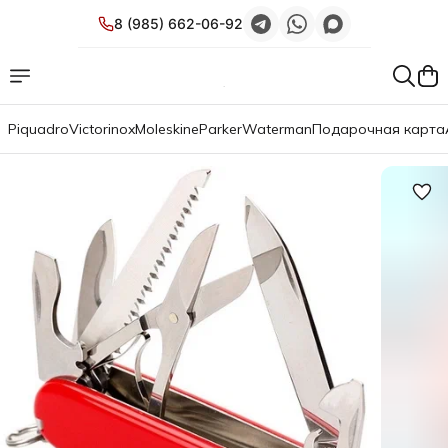
8 (985) 662-06-92
Piquadro
Victorinox
Moleskine
Parker
Waterman
Подарочная карта