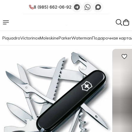
8 (985) 662-06-92
Piquadro
Victorinox
Moleskine
Parker
Waterman
Подарочная карта