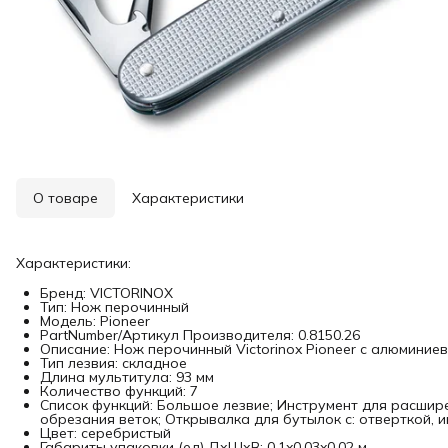
О товаре
Характеристики
Характеристики:
Бренд: VICTORINOX
Тип: Нож перочинный
Модель: Pioneer
PartNumber/Артикул Производителя: 0.8150.26
Описание: Нож перочинный Victorinox Pioneer с алюминие
Тип лезвия: складное
Длина мультитула: 93 мм
Количество функций: 7
Список функций: Большое лезвие; Инструмент для расшире
обрезания веток; Открывалка для бутылок с: отверткой, 
Цвет: серебристый
Габариты упаковки (ед) ДхШхВ: 0.1x0.03x0.02 м