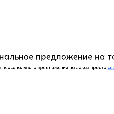
нальное предложение на т
я персонального предложения на
заказ
просто
св