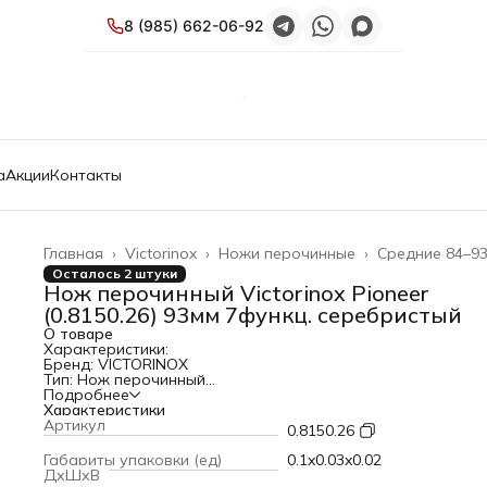
8 (985) 662-06-92
а
Акции
Контакты
Главная
›
Victorinox
›
Ножи перочинные
›
Средние 84–93
Осталось 2 штуки
Нож перочинный Victorinox Pioneer
(0.8150.26) 93мм 7функц. серебристый
О товаре
Характеристики:
Бренд: VICTORINOX
Тип: Нож перочинный
Модель: Pioneer
Подробнее
PartNumber/Артикул Производителя: 0.8150.26
Характеристики
Описание: Нож перочинный Victorinox Pioneer с алюминие
Артикул
0.8150.26
рукоятью и 7 функциями
Тип лезвия: складное
Габариты упаковки (ед)
0.1x0.03x0.02
Длина мультитула: 93 мм
ДхШхВ
Количество функций: 7