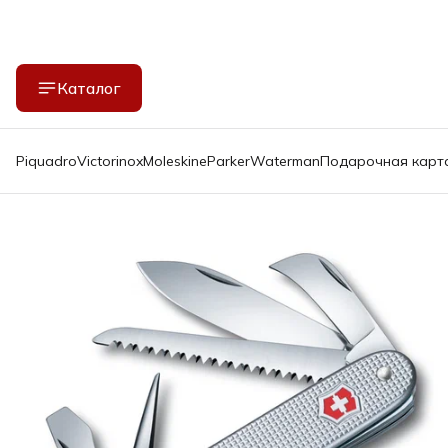
Каталог
Piquadro
Victorinox
Moleskine
Parker
Waterman
Подарочная карт