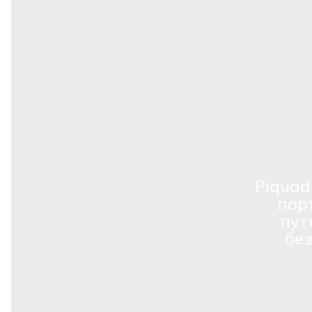
Piquad
пор
пут
бе