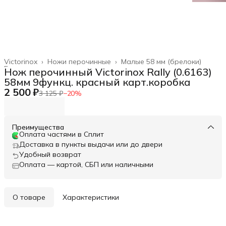
Victorinox
›
Ножи перочинные
›
Малые 58 мм (брелоки)
Главная
›
Нож перочинный Victorinox Rally (0.6163)
58мм 9функц. красный карт.коробка
2 500 ₽
3 125 ₽
−
20
%
Преимущества
Оплата частями в Сплит
Доставка в пункты выдачи или до двери
Удобный возврат
Оплата — картой, СБП или наличными
О товаре
Характеристики