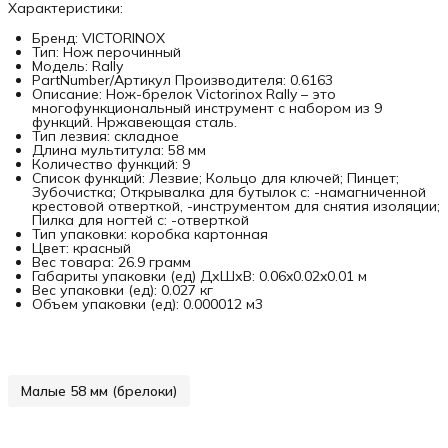
Характеристики:
Бренд: VICTORINOX
Тип: Нож перочинный
Модель: Rally
PartNumber/Артикул Производителя: 0.6163
Описание: Нож-брелок Victorinox Rally – это
многофункциональный инструмент с набором из 9
функций. Нржавеющая сталь.
Тип лезвия: складное
Длина мультитула: 58 мм
Количество функций: 9
Список функций: Лезвие; Кольцо для ключей; Пинцет;
Зубочистка; Открывалка для бутылок c: -намагниченной
крестовой отверткой, -инструментом для снятия изоляции;
Пилка для ногтей с: -отверткой
Тип упаковки: коробка картонная
Цвет: красный
Вес товара: 26.9 грамм
Габариты упаковки (ед) ДхШхВ: 0.06x0.02x0.01 м
Вес упаковки (ед): 0.027 кг
Объем упаковки (ед): 0.000012 м3
Малые 58 мм (брелоки)