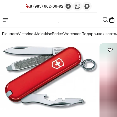
8 (985) 662-06-92
Piquadro
Victorinox
Moleskine
Parker
Waterman
Подарочная карта