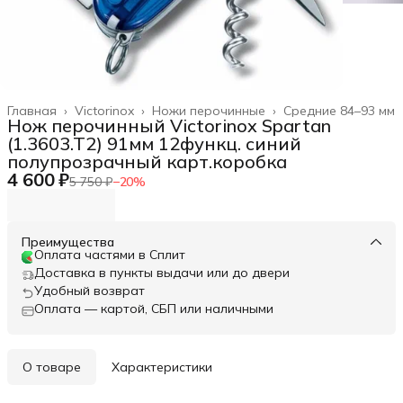
Главная
›
Victorinox
›
Ножи перочинные
›
Средние 84–93 мм
Нож перочинный Victorinox Spartan
(1.3603.T2) 91мм 12функц. синий
полупрозрачный карт.коробка
4 600 ₽
5 750 ₽
−
20
%
Преимущества
Оплата частями в Сплит
Доставка в пункты выдачи или до двери
Удобный возврат
Оплата — картой, СБП или наличными
О товаре
Характеристики