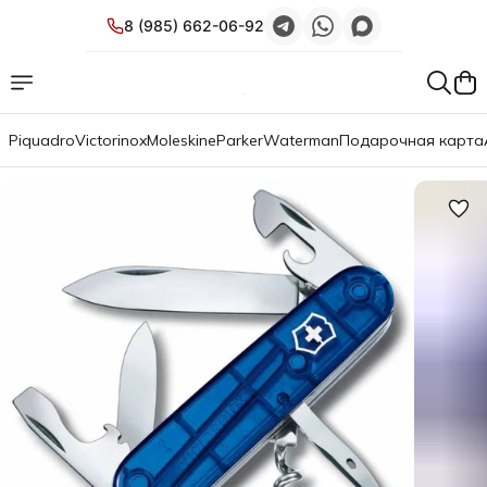
8 (985) 662-06-92
Piquadro
Victorinox
Moleskine
Parker
Waterman
Подарочная карта