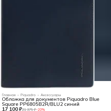
Главная
›
Piquadro
›
Аксессуары
Обложка для документов Piquadro Blue
Square PP6805B2R/BLU2 синий
17 100 ₽
21 375 ₽
−
20
%