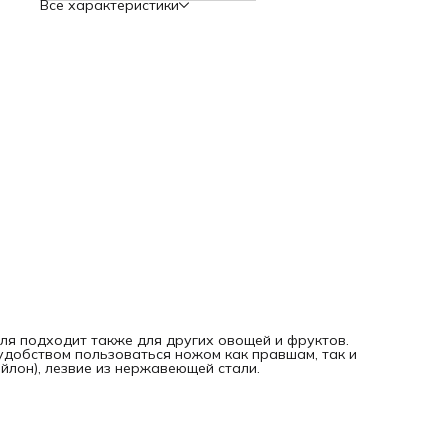
Все характеристики
Назначение: для картофеля
Цвет: черный
Габариты упаковки (ед) ДхШхВ: 0.16x0.018x0.013 м
Вес упаковки (ед): 0.035 кг
Объем упаковки (ед): 0.00003744 м3
Тип упаковки: без упаковки
ля подходит также для других овощей и фруктов.
добством пользоваться ножом как правшам, так и
йлон), лезвие из нержавеющей стали.