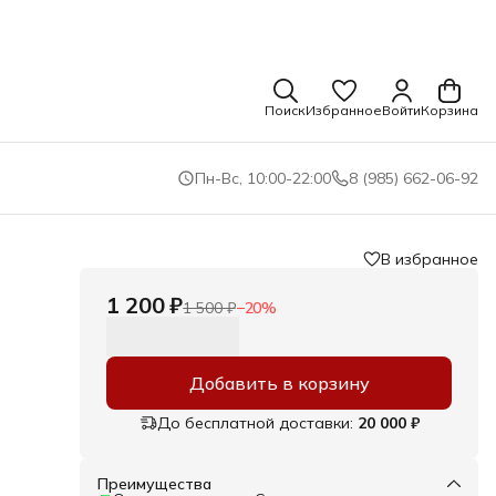
Поиск
Избранное
Войти
Корзина
Пн-Вс, 10:00-22:00
8 (985) 662-06-92
В избранное
1 200 ₽
1 500 ₽
−
20
%
Добавить в корзину
еля
До бесплатной доставки:
20 000 ₽
нняя
й
Преимущества