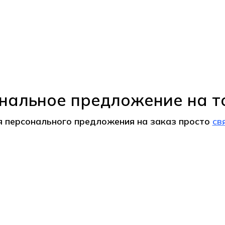
нальное предложение на т
я персонального предложения на
заказ
просто
св