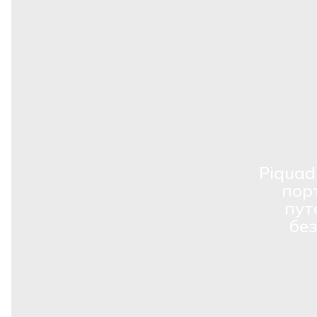
Piquad
пор
пут
бе