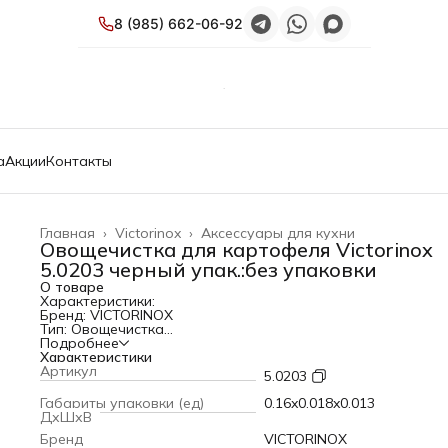
8 (985) 662-06-92
а
Акции
Контакты
Главная
›
Victorinox
›
Аксессуары для кухни
Овощечистка для картофеля Victorinox
5.0203 черный упак.:без упаковки
О товаре
Характеристики:
Бренд: VICTORINOX
Тип: Овощечистка
Модель: 5.0203
Подробнее
PartNumber/Артикул Производителя: 5.0203
Характеристики
Описание: Удобный и практичный нож для чистки картоф
Артикул
5.0203
подходит также для других овощей и фруктов. Двусторо
режущая кромка позволяет с одинаковым удобством
Габариты упаковки (ед)
0.16x0.018x0.013
пользоваться ножом как правшам, так и левшам. В данно
ДхШхВ
модели рукоять черная из полимера (нейлон), лезвие из
Бренд
VICTORINOX
нержавеющей стали.