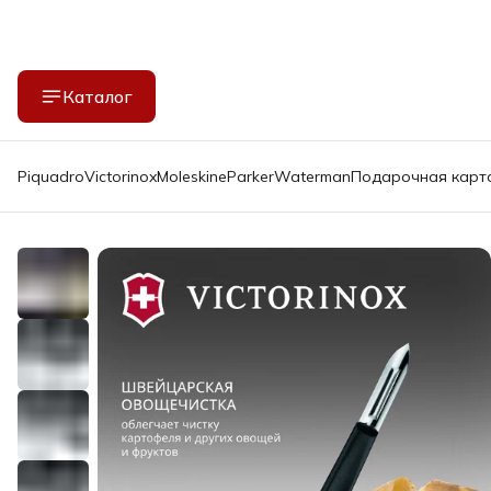
Каталог
Piquadro
Victorinox
Moleskine
Parker
Waterman
Подарочная карт