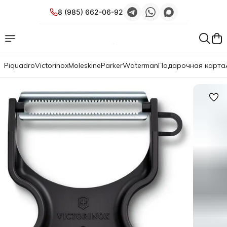
8 (985) 662-06-92
Piquadro
Victorinox
Moleskine
Parker
Waterman
Подарочная карта