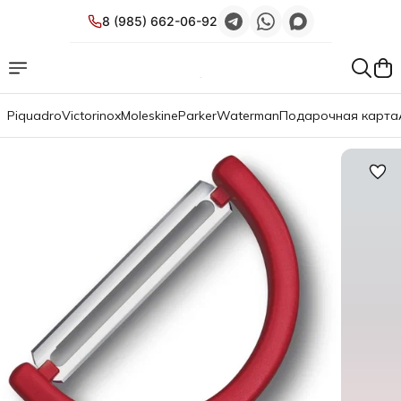
8 (985) 662-06-92
Piquadro
Victorinox
Moleskine
Parker
Waterman
Подарочная карта