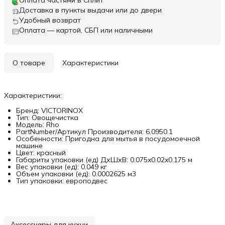
Оплата частями в Сплит
Доставка в пункты выдачи или до двери
Удобный возврат
Оплата — картой, СБП или наличными
О товаре
Характеристики
Характеристики:
Бренд: VICTORINOX
Тип: Овощечистка
Модель: Rho
PartNumber/Артикул Производителя: 6.0950.1
Особенности: Пригодна для мытья в посудомоечной
машине
Цвет: красный
Габариты упаковки (ед) ДхШхВ: 0.075x0.02x0.175 м
Вес упаковки (ед): 0.049 кг
Объем упаковки (ед): 0.0002625 м3
Тип упаковки: европодвес
Аксессуары для кухни