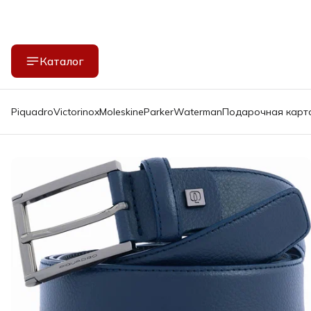
Каталог
Piquadro
Victorinox
Moleskine
Parker
Waterman
Подарочная карт