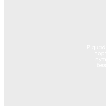
Piquad
пор
пут
бе