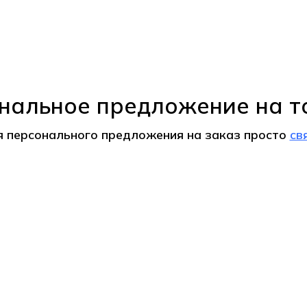
нальное предложение на т
я персонального предложения на
заказ
просто
св