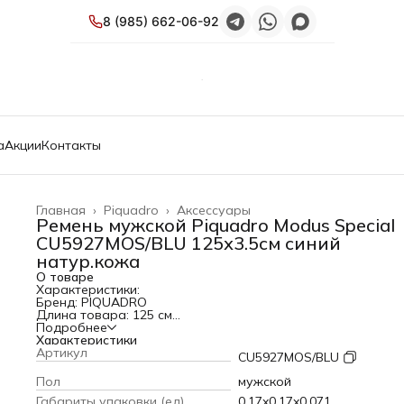
8 (985) 662-06-92
а
Акции
Контакты
Главная
›
Piquadro
›
Аксессуары
Ремень мужской Piquadro Modus Special
CU5927MOS/BLU 125х3.5см синий
натур.кожа
О товаре
Характеристики:
Бренд: PIQUADRO
Длина товара: 125 см
Ширина товара: 3.5 см
Подробнее
Тип: Ремень
Характеристики
Коллекция: Modus Special
Артикул
CU5927MOS/BLU
PartNumber/Артикул Производителя: CU5927MOS/BLU
Пол: мужской
Пол
мужской
Цвет: синий
Габариты упаковки (ед)
0.17x0.17x0.071
Материал верха: кожа натуральная