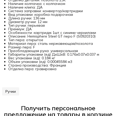
Отделка деталей: позолота 23K
Наличие колпачка: с колпачком
Наличие клипа: ДА
Система заправки: конвертор/картриджи
Вид упаковки: коробка подарочная
Длина ручки: 136 мм
Диаметр ручки: 12 мм
Тип ручки: перьевая
Премиум: ДА
Особенности: картридж 1шт с синими чернилами
Описание: Hemisphere Steel GT перо F (S0920310)
Тип пера: открытое
Материал пера: сталь нержавеющая/позолота
Размер пера: F
Преобладающая рука: универсальная
Габариты упаковки (ед) ДхШхВ: 0.176x0.07x0.037 м
Вес упаковки (ед): 0.184 кг
Объем упаковки (ед): 0.00045584 м3
Страна производства: Франция
Отделка пера: гравировка
Ручки
Получить персональное
предложение на товары в корзине