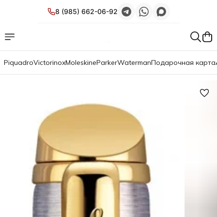
8 (985) 662-06-92
Piquadro
Victorinox
Moleskine
Parker
Waterman
Подарочная карта