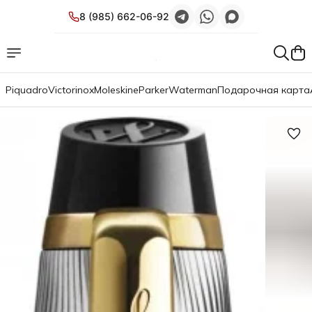
8 (985) 662-06-92
Piquadro
Victorinox
Moleskine
Parker
Waterman
Подарочная карта