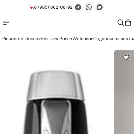
8 (985) 662-06-92
Piquadro
Victorinox
Moleskine
Parker
Waterman
Подарочная карта