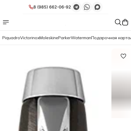
8 (985) 662-06-92
Piquadro
Victorinox
Moleskine
Parker
Waterman
Подарочная карта