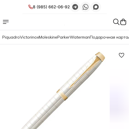
8 (985) 662-06-92
Piquadro
Victorinox
Moleskine
Parker
Waterman
Подарочная карта