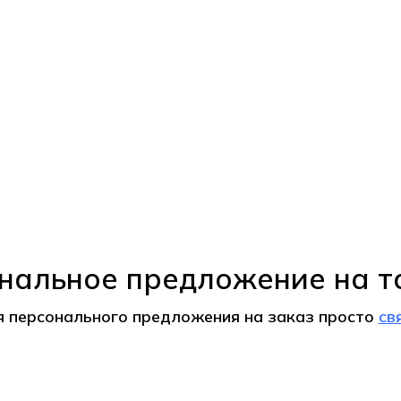
нальное предложение на т
я персонального предложения на
заказ
просто
св