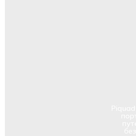
Piquad
пор
пут
бе