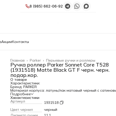
8 (985) 662-06-92
а
Акции
Контакты
Главная
›
Parker
›
Перьевые ручки и роллеры
Ручка роллер Parker Sonnet Core T528
(1931518) Matte Black GT F черн. черн.
подар.кор.
О товаре
Характеристики:
Бренд: PARKER
Материал корпуса: латунь/лак матовый черный с сатинов
эффектом
Подробнее
Тип: Ручка
Характеристики
Коллекция/Серия: Sonnet Core
Артикул
1931518
Модель: T528
PartNumber/Артикул Производителя: 1931518
Цвет чернил
черный
Оригинальный цвет корпуса: Matte Black GT
Диаметр ручки
11.1
Отделка деталей: торец ручки: латунь покрытая палладие