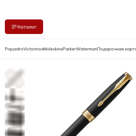
Каталог
Piquadro
Victorinox
Moleskine
Parker
Waterman
Подарочная карт