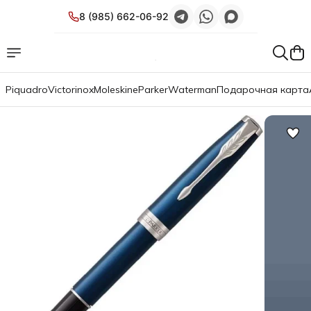
8 (985) 662-06-92
Piquadro
Victorinox
Moleskine
Parker
Waterman
Подарочная карта