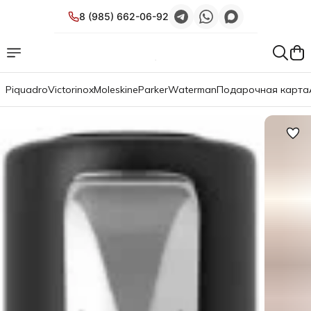
8 (985) 662-06-92
Piquadro
Victorinox
Moleskine
Parker
Waterman
Подарочная карта