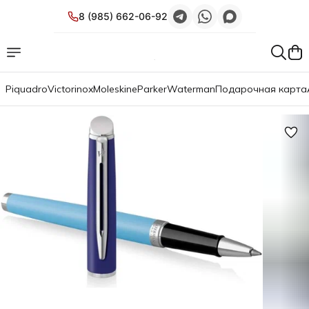
8 (985) 662-06-92
Piquadro
Victorinox
Moleskine
Parker
Waterman
Подарочная карта