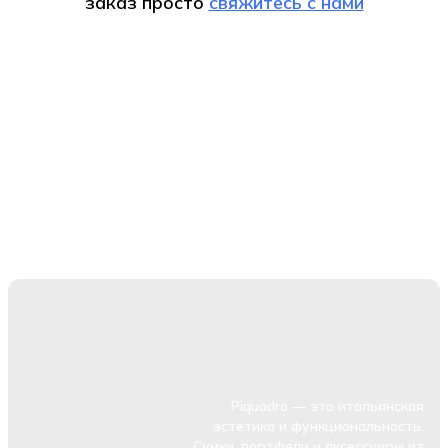
заказ
просто
свяжитесь с нами
Piquadro — это итальянская
эстетика и функциональность.
Сумки, портфели и аксессуары из