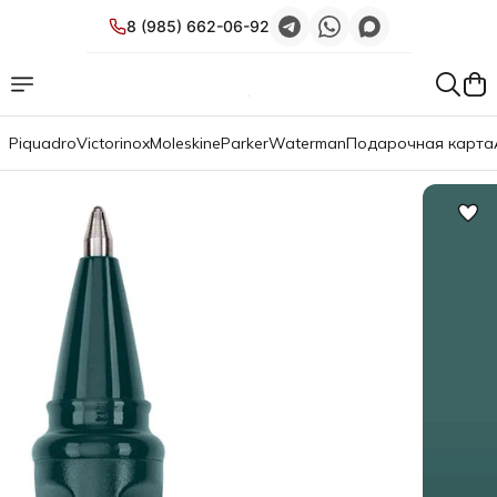
8 (985) 662-06-92
Piquadro
Victorinox
Moleskine
Parker
Waterman
Подарочная карта