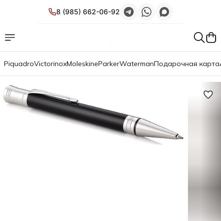
8 (985) 662-06-92
Piquadro
Victorinox
Moleskine
Parker
Waterman
Подарочная карта