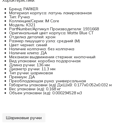
Характеристики:
Бренд: PARKER
Материал корпуса: латунь лакированная
Тип: Ручка
Коллекция/Серия: IM Core
Модель: K321
PartNumber/Артикул Производителя: 1931668
Оригинальный цвет корпуса: Matte Blue CT
Отделка деталей: хром
Размер пишущего узла: средний (M)
Цвет чернил: синий
Наличие колпачка: без колпачка
Наличие клипа: ДА
Механизм выдвижения стержня: кнопочный
Вид упаковки: коробка подарочная
Длина ручки: 136 мм
Диаметр ручки: 11.3 мм
Тип ручки: шариковая
Премиум: ДА
Преобладающая рука: универсальная
Габариты упаковки (ед) ДхШхВ: 0.177x0.052x0.032 м
Вес упаковки (ед): 0.168 кг
Объем упаковки (ед): 0.000294528 м3
Шариковые ручки