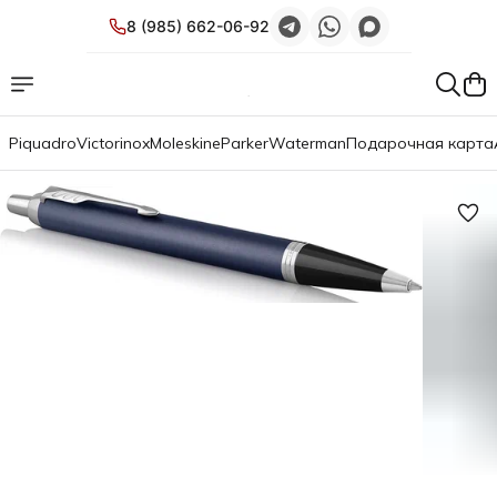
8 (985) 662-06-92
Piquadro
Victorinox
Moleskine
Parker
Waterman
Подарочная карта