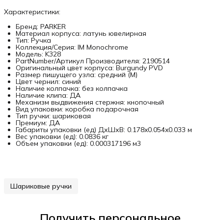
Характеристики:
Бренд: PARKER
Материал корпуса: латунь ювелирная
Тип: Ручка
Коллекция/Серия: IM Monochrome
Модель: K328
PartNumber/Артикул Производителя: 2190514
Оригинальный цвет корпуса: Burgundy PVD
Размер пишущего узла: средний (M)
Цвет чернил: синий
Наличие колпачка: без колпачка
Наличие клипа: ДА
Механизм выдвижения стержня: кнопочный
Вид упаковки: коробка подарочная
Тип ручки: шариковая
Премиум: ДА
Габариты упаковки (ед) ДхШхВ: 0.178x0.054x0.033 м
Вес упаковки (ед): 0.0836 кг
Объем упаковки (ед): 0.000317196 м3
Шариковые ручки
Получить персональное