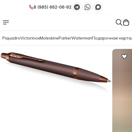
8 (985) 662-06-92
Piquadro
Victorinox
Moleskine
Parker
Waterman
Подарочная карта