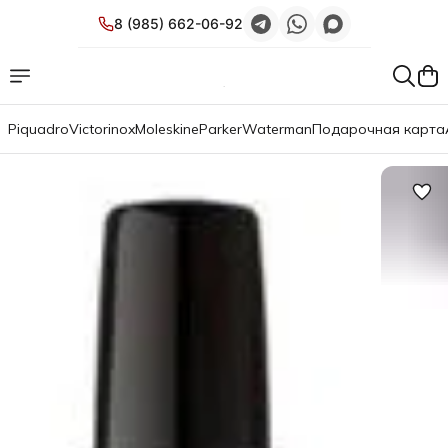
8 (985) 662-06-92
Piquadro
Victorinox
Moleskine
Parker
Waterman
Подарочная карта