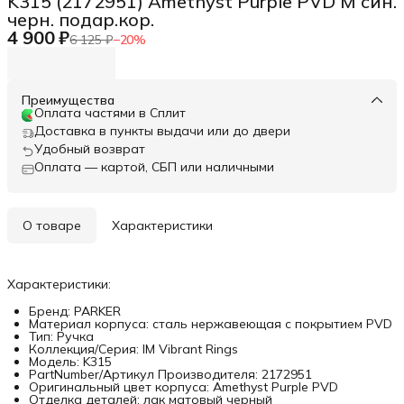
K315 (2172951) Amethyst Purple PVD M син.
черн. подар.кор.
4 900 ₽
6 125 ₽
−
20
%
Преимущества
Оплата частями в Сплит
Доставка в пункты выдачи или до двери
Удобный возврат
Оплата — картой, СБП или наличными
О товаре
Характеристики
Характеристики:
Бренд: PARKER
Материал корпуса: сталь нержавеющая с покрытием PVD
Тип: Ручка
Коллекция/Серия: IM Vibrant Rings
Модель: K315
PartNumber/Артикул Производителя: 2172951
Оригинальный цвет корпуса: Amethyst Purple PVD
Отделка деталей: лак матовый черный