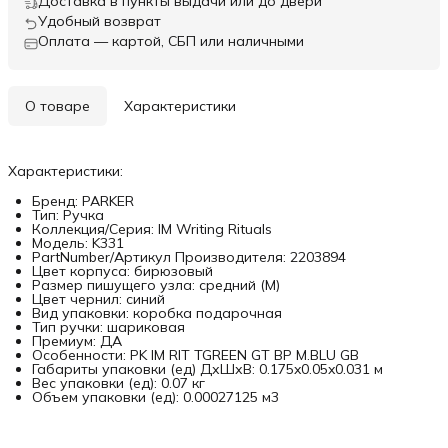
Доставка в пункты выдачи или до двери
Удобный возврат
Оплата — картой, СБП или наличными
О товаре
Характеристики
Характеристики:
Бренд: PARKER
Тип: Ручка
Коллекция/Серия: IM Writing Rituals
Модель: K331
PartNumber/Артикул Производителя: 2203894
Цвет корпуса: бирюзовый
Размер пишущего узла: средний (M)
Цвет чернил: синий
Вид упаковки: коробка подарочная
Тип ручки: шариковая
Премиум: ДА
Особенности: PK IM RIT TGREEN GT BP M.BLU GB
Габариты упаковки (ед) ДхШхВ: 0.175x0.05x0.031 м
Вес упаковки (ед): 0.07 кг
Объем упаковки (ед): 0.00027125 м3