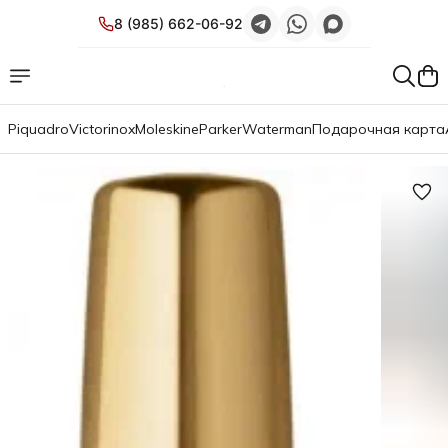
8 (985) 662-06-92
Piquadro
Victorinox
Moleskine
Parker
Waterman
Подарочная карта