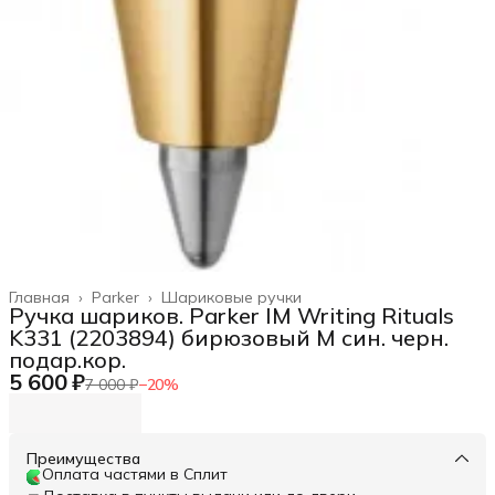
Главная
›
Parker
›
Шариковые ручки
Ручка шариков. Parker IM Writing Rituals
K331 (2203894) бирюзовый M син. черн.
подар.кор.
5 600 ₽
7 000 ₽
−
20
%
Преимущества
Оплата частями в Сплит