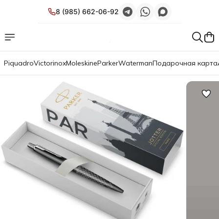
8 (985) 662-06-92
Piquadro
Victorinox
Moleskine
Parker
Waterman
Подарочная карта