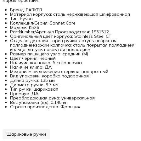
Характеристики:
Бренд: PARKER
Материал корпуса: сталь нержавеющая шлифованная
Тип: Ручка
Коллекция/Серия: Sonnet Core
Модель: K526
PartNumber/Артикул Производителя: 1931512
Оригинальный цвет корпуса: Stainless Steel CT
Отделка деталей: торец ручки: латунь покрытая
палладием/зажим колпачка: сталь покрытая палладием/
кольцо: латунь покрытая палладием
Размер пишущего узла: средний (M)
Цвет чернил: черный
Наличие колпачка: без колпачка
Наличие клипа: ДА
Механизм выдвижения стержня: поворотный
Вид упаковки: коробка подарочная
Длина ручки: 135 мм
Диаметр ручки: 9.7 мм
Тип ручки: шариковая
Премиум: ДА
Преобладающая рука: универсальная
Вес упаковки (ед): 0.145 кг
Страна производства: Франция
Шариковые ручки