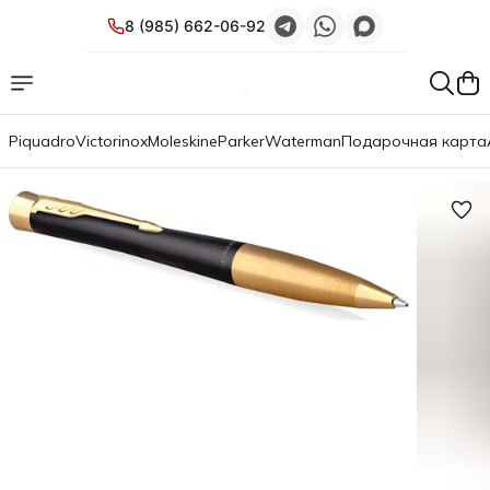
8 (985) 662-06-92
Piquadro
Victorinox
Moleskine
Parker
Waterman
Подарочная карта