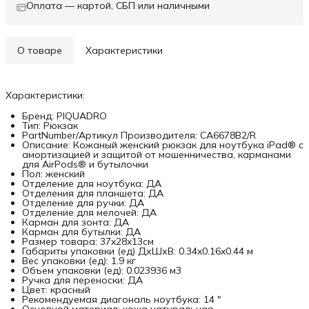
Оплата — картой, СБП или наличными
О товаре
Характеристики
Характеристики:
Бренд: PIQUADRO
Тип: Рюкзак
PartNumber/Артикул Производителя: CA6678B2/R
Описание: Кожаный женский рюкзак для ноутбука iPad® с
амортизацией и защитой от мошенничества, карманами
для AirPods® и бутылочки
Пол: женский
Отделение для ноутбука: ДА
Отделения для планшета: ДА
Отделение для ручки: ДА
Отделение для мелочей: ДА
Карман для зонта: ДА
Карман для бутылки: ДА
Размер товара: 37x28x13см
Габариты упаковки (ед) ДхШхВ: 0.34x0.16x0.44 м
Вес упаковки (ед): 1.9 кг
Объем упаковки (ед): 0.023936 м3
Ручка для переноски: ДА
Цвет: красный
Рекомендуемая диагональ ноутбука: 14 "
Основной материал: кожа натуральная