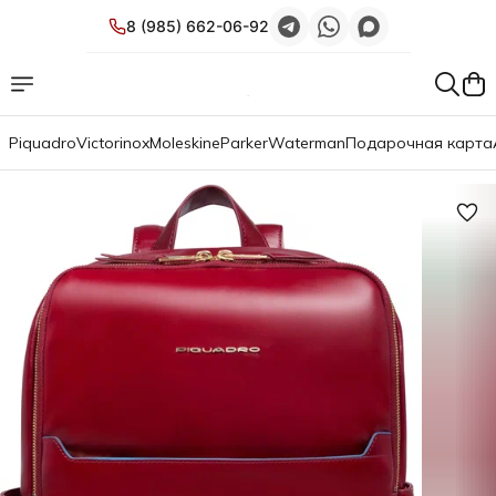
8 (985) 662-06-92
Piquadro
Victorinox
Moleskine
Parker
Waterman
Подарочная карта