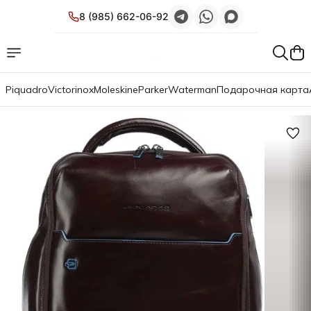
8 (985) 662-06-92
Piquadro
Victorinox
Moleskine
Parker
Waterman
Подарочная карта