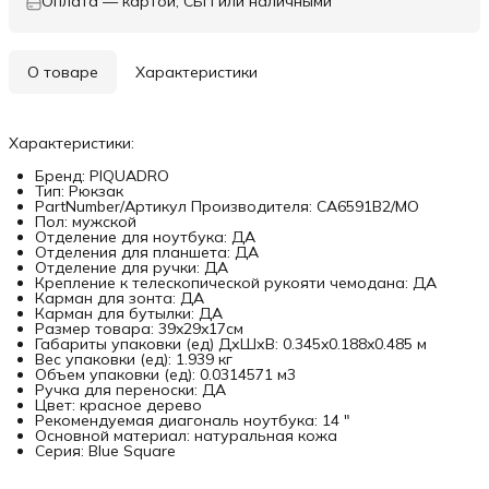
Оплата — картой, СБП или наличными
О товаре
Характеристики
Характеристики:
Бренд: PIQUADRO
Тип: Рюкзак
PartNumber/Артикул Производителя: CA6591B2/MO
Пол: мужской
Отделение для ноутбука: ДА
Отделения для планшета: ДА
Отделение для ручки: ДА
Крепление к телескопической рукояти чемодана: ДА
Карман для зонта: ДА
Карман для бутылки: ДА
Размер товара: 39x29x17см
Габариты упаковки (ед) ДхШхВ: 0.345x0.188x0.485 м
Вес упаковки (ед): 1.939 кг
Объем упаковки (ед): 0.0314571 м3
Ручка для переноски: ДА
Цвет: красное дерево
Рекомендуемая диагональ ноутбука: 14 "
Основной материал: натуральная кожа
Серия: Blue Square