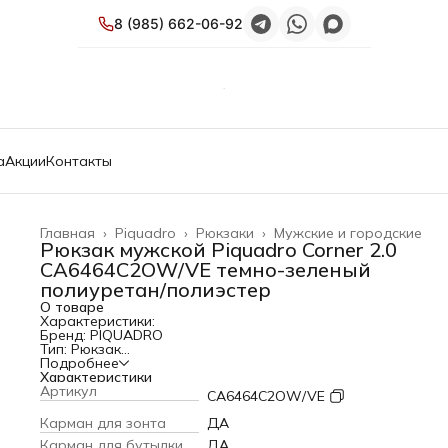
8 (985) 662-06-92
а
Акции
Контакты
Главная
›
Piquadro
›
Рюкзаки
›
Мужские и городские
Рюкзак мужской Piquadro Corner 2.0
CA6464C2OW/VE темно-зеленый
полиуретан/полиэстер
О товаре
Характеристики:
Бренд: PIQUADRO
Тип: Рюкзак
PartNumber/Артикул Производителя: CA6464C2OW/VE
Подробнее
Пол: мужской
Характеристики
Отделение для ноутбука: ДА
Артикул
CA6464C2OW/VE
Объем: 15.5 л
Отделения для планшета: ДА
Карман для зонта
ДА
Отделение для ручки: ДА
Карман для бутылки
ДА
Отделение для мелочей: ДА