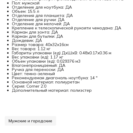
Пол: мужской
Отделение для ноутбука: ДА
Объем: 15.5 л
Отделения для планшета: ДА
Отделение для ручки: ДА
Отделение для мелочей: ДА
Крепление к телескопической рукояти чемодана: ДА
Карман для зонта: ДА
Карман для бутылки: ДА
Дождевик: ДА
Размер товара: 40x32x16см
Вес товара: 1.12 кг
Габариты упаковки (ед) ДхШхВ: 0.48x0.17x0.36 м
Вес упаковки (ед): 1.17 кг
Объем упаковки (ед): 0.029376 м3
Влагонепроницаемый: ДА
Ручка для переноски: ДА
Цвет: темно-зеленый
Рекомендуемая диагональ ноутбука: 14 "
Основной материал: полиуретан
Серия: Corner 2.0
Дополнительный материал: полиэстер
Мужские и городские