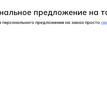
нальное предложение на т
я персонального предложения на
заказ
просто
св