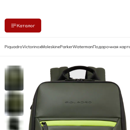
Каталог
Piquadro
Victorinox
Moleskine
Parker
Waterman
Подарочная карт