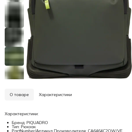
О товаре
Характеристики
Характеристики:
Бренд: PIQUADRO
Тип: Рюкзак
PartNumber/Артикул Производителя: CA6464C2OW/VE