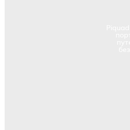
Piquad
пор
пут
бе