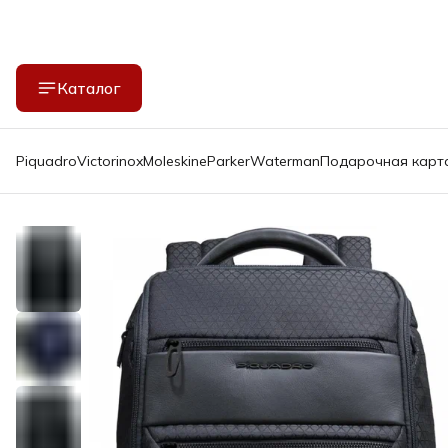
Каталог
Piquadro
Victorinox
Moleskine
Parker
Waterman
Подарочная карт