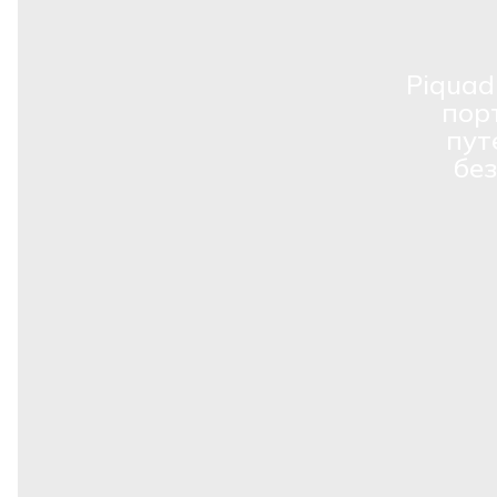
Piquad
пор
пут
бе