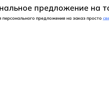
нальное предложение на т
я персонального предложения на
заказ
просто
св