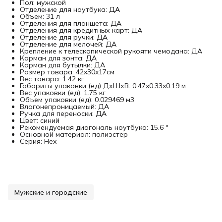
Пол: мужской
Отделение для ноутбука: ДА
Объем: 31 л
Отделения для планшета: ДА
Отделения для кредитных карт: ДА
Отделение для ручки: ДА
Отделение для мелочей: ДА
Крепление к телескопической рукояти чемодана: ДА
Карман для зонта: ДА
Карман для бутылки: ДА
Размер товара: 42x30x17см
Вес товара: 1.42 кг
Габариты упаковки (ед) ДхШхВ: 0.47x0.33x0.19 м
Вес упаковки (ед): 1.75 кг
Объем упаковки (ед): 0.029469 м3
Влагонепроницаемый: ДА
Ручка для переноски: ДА
Цвет: синий
Рекомендуемая диагональ ноутбука: 15.6 "
Основной материал: полиэстер
Серия: Hex
Мужские и городские