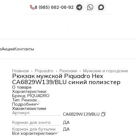
8 (985) 662-06-92
а
Акции
Контакты
Главная
›
Piquadro
›
Рюкзаки
›
Мужские и городские
Рюкзак мужской Piquadro Hex
CA6829W139/BLU синий полиэстер
О товаре
Характеристики:
Бренд: PIQUADRO
Тип: Рюкзак
PartNumber/Артикул Производителя: CA6829W139/BLU
Подробнее
Пол: мужской
Характеристики
Отделение для ноутбука: ДА
Артикул
CA6829W139/BLU
Объем: 31 л
Отделения для планшета: ДА
Карман для зонта
ДА
Отделения для кредитных карт: ДА
Карман для бутылки
ДА
Отделение для ручки: ДА
Все характеристики
Отделение для мелочей: ДА